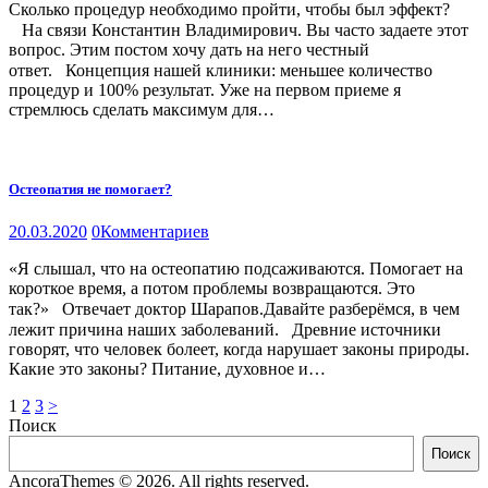
Сколько процедур необходимо пройти, чтобы был эффект?
⠀На связи Константин Владимирович. Вы часто задаете этот
вопрос. Этим постом хочу дать на него честный
ответ.⠀Концепция нашей клиники: меньшее количество
процедур и 100% результат. Уже на первом приеме я
стремлюсь сделать максимум для…
Остеопатия не помогает?
20.03.2020
0
Комментариев
«Я слышал, что на остеопатию подсаживаются. Помогает на
короткое время, а потом проблемы возвращаются. Это
так?»⠀Отвечает доктор Шарапов.Давайте разберёмся, в чем
лежит причина наших заболеваний.⠀Древние источники
говорят, что человек болеет, когда нарушает законы природы.
Какие это законы? Питание, духовное и…
Навигация
Page
Page
Page
1
2
3
>
Поиск
по
Поиск
записям
AncoraThemes © 2026. All rights reserved.