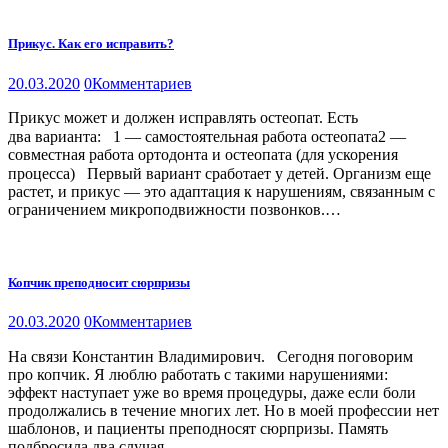
Прикус. Как его исправить?
20.03.2020
0
Комментариев
Прикус может и должен исправлять остеопат. Есть
два варианта:⠀1 — самостоятельная работа остеопата2 —
совместная работа ортодонта и остеопата (для ускорения
процесса)⠀Первый вариант сработает у детей. Организм еще
растет, и прикус — это адаптация к нарушениям, связанным с
ограничением микроподвижности позвонков.…
Копчик преподносит сюрпризы
20.03.2020
0
Комментариев
На связи Константин Владимирович.⠀Сегодня поговорим
про копчик. Я люблю работать с такими нарушениями:
эффект наступает уже во время процедуры, даже если боли
продолжались в течение многих лет. Но в моей профессии нет
шаблонов, и пациенты преподносят сюрпризы. Память
подбросила два случая.…