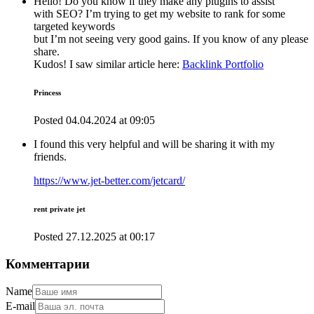
Hello! Do you know if they make any plugins to assist
with SEO? I’m trying to get my website to rank for some
targeted keywords
but I’m not seeing very good gains. If you know of any please
share.
Kudos! I saw similar article here:
Backlink Portfolio
Princess
Posted
04.04.2024
at
09:05
I found this very helpful and will be sharing it with my
friends.
https://www.jet-better.com/jetcard/
rent private jet
Posted
27.12.2025
at
00:17
Комментарии
Name
E-mail