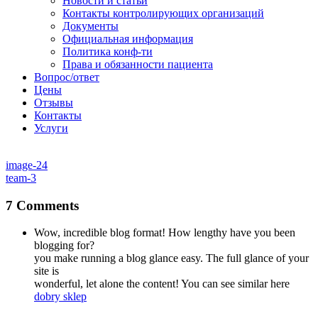
Новости и статьи
Контакты контролирующих организаций
Документы
Официальная информация
Политика конф-ти
Права и обязанности пациента
Вопрос/ответ
Цены
Отзывы
Контакты
Услуги
image-24
team-3
7 Comments
Wow, incredible blog format! How lengthy have you been
blogging for?
you make running a blog glance easy. The full glance of your
site is
wonderful, let alone the content! You can see similar here
dobry sklep