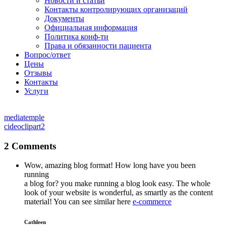
Новости и статьи
Контакты контролирующих организаций
Документы
Официальная информация
Политика конф-ти
Права и обязанности пациента
Вопрос/ответ
Цены
Отзывы
Контакты
Услуги
mediatemple
cideoclipart2
2 Comments
Wow, amazing blog format! How long have you been
running
a blog for? you make running a blog look easy. The whole
look of your website is wonderful, as smartly as the content
material! You can see similar here
e-commerce
Cathleen