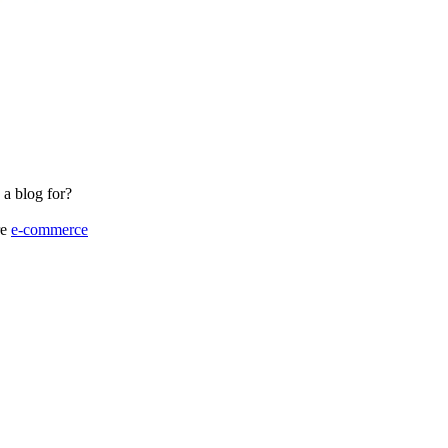
a blog for?
re
e-commerce