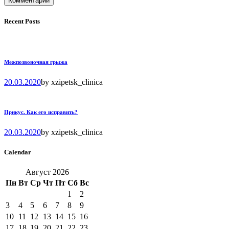
Recent Posts
Межпозвоночная грыжа
20.03.2020
by
xzipetsk_clinica
Прикус. Как его исправить?
20.03.2020
by
xzipetsk_clinica
Calendar
Август 2026
Пн
Вт
Ср
Чт
Пт
Сб
Вс
1
2
3
4
5
6
7
8
9
10
11
12
13
14
15
16
17
18
19
20
21
22
23