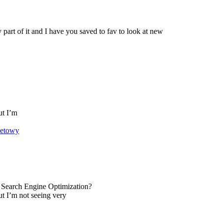
y part of it and I have you saved to fav to look at new
ut I’m
netowy
 Search Engine Optimization?
ut I’m not seeing very