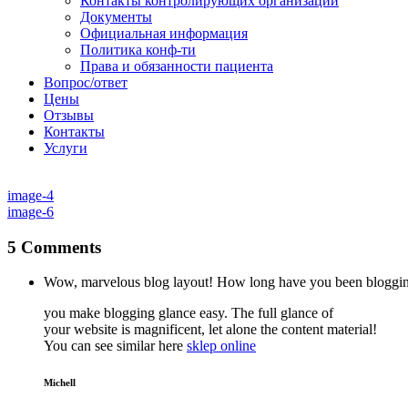
Контакты контролирующих организаций
Документы
Официальная информация
Политика конф-ти
Права и обязанности пациента
Вопрос/ответ
Цены
Отзывы
Контакты
Услуги
image-4
image-6
5 Comments
Wow, marvelous blog layout! How long have you been bloggin
you make blogging glance easy. The full glance of
your website is magnificent, let alone the content material!
You can see similar here
sklep online
Michell