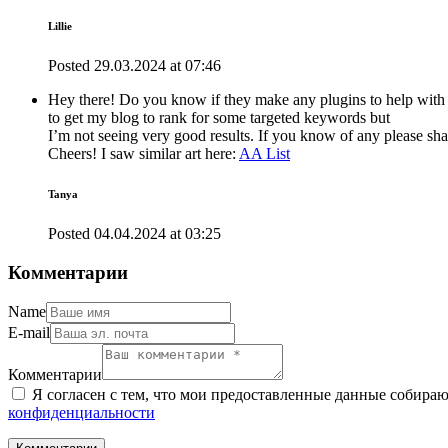
Lillie
Posted
29.03.2024
at
07:46
Hey there! Do you know if they make any plugins to help with
to get my blog to rank for some targeted keywords but
I’m not seeing very good results. If you know of any please sha
Cheers! I saw similar art here:
AA List
Tanya
Posted
04.04.2024
at
03:25
Комментарии
Name
E-mail
Комментарии
Я согласен с тем, что мои предоставленные данные собира
конфиденциальности