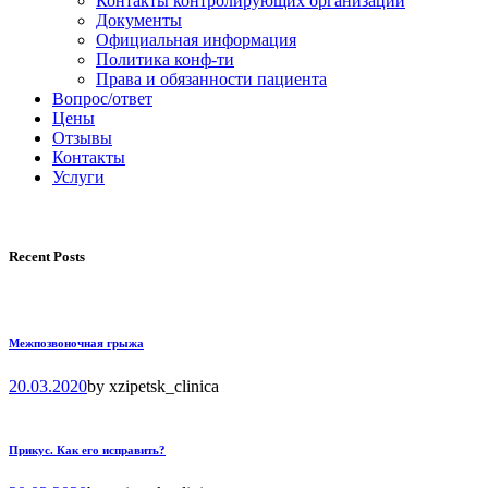
Контакты контролирующих организаций
Документы
Официальная информация
Политика конф-ти
Права и обязанности пациента
Вопрос/ответ
Цены
Отзывы
Контакты
Услуги
Recent Posts
Межпозвоночная грыжа
20.03.2020
by
xzipetsk_clinica
Прикус. Как его исправить?